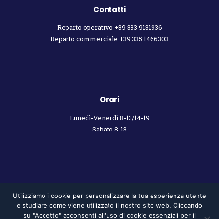
Contatti
Reparto operativo +39 333 9131936
Reparto commerciale +39 335 1466303
Orari
Lunedì-Venerdì 8-13/14-19
Sabato 8-13
Utilizziamo i cookie per personalizzare la tua esperienza utente
e studiare come viene utilizzato il nostro sito web. Cliccando
Privacy Policy
| © 2022 |
weblab
su "Accetto" acconsenti all'uso di cookie essenziali per il
Traslocarebene s.n.c. di Cantinazzi Valerio e Gianluca | P.I. 03340520133