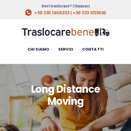
Devi traslocare? Chiamaci
CHI SIAMO
+39 335 1466303 | +39 333 9131936
SERVIZI
CONTATTI
CHI SIAMO
SERVIZI
CONTATTI
Long Distance
Moving