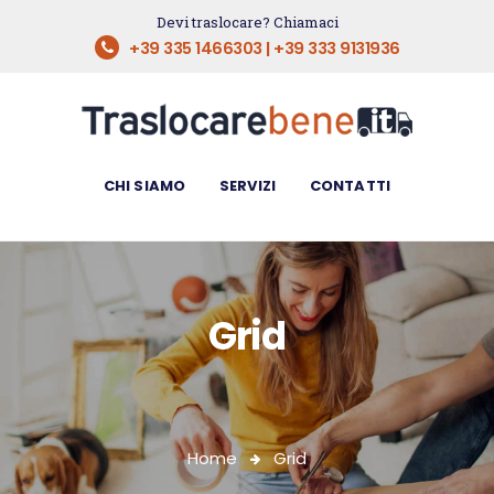
Devi traslocare? Chiamaci
CHI SIAMO
+39 335 1466303 | +39 333 9131936
SERVIZI
CONTATTI
CHI SIAMO
SERVIZI
CONTATTI
Grid
Home
Grid